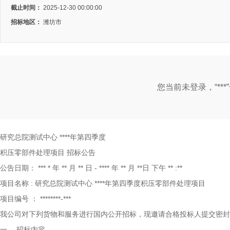
截止时间：
2025-12-30 00:00:00
招标地区：
潍坊市
您当前未登录，“**
研究总院测试中心
****年第四季度
积压零部件处理项目
招标公告
公告日期：
***
*
年
**
月
**
日
-
****
年
**
月
**日
下午
**
:**
项目名称
:
研究总院测试中心
****年第四季度积压零部件处理项目
项目编号
：
********-***
我公司对下列货物和服务进行国内公开招标，现邀请合格投标人提交密封
一、
招标内容