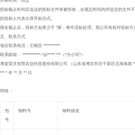
开标时间：待定
投标截止时间后送达的投标文件将被拒收，在规定时间内所提交的文件不
的投标人代表出席开标仪式。
报名截止后，投标方如果少于
*家，将作流标处理。我公司有权对投标
五、联系方式
项目联系电话：王晓臣
***********
联系邮箱：
************-*@*****.***（*为小写*）
潍柴雷沃智慧农业科技股份有限公司
（山东省潍坊市坊子新区北海南路
***
*
年
**
月
**
日
明细
：
包
物料号
物料描述
号