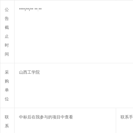
公
****/**/** **:**
告
截
止
时
间
采
山西工学院
购
单
位
联
中标后在我参与的项目中查看
联系手
系