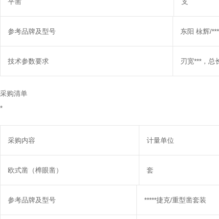
平凿
支
参考品牌及型号
东阳 栐辉/***
技术参数要求
刃宽***，总
采购清单
*
采购内容
计量单位
欧式凿（榫眼凿）
套
参考品牌及型号
*****捷克/重型凿套装