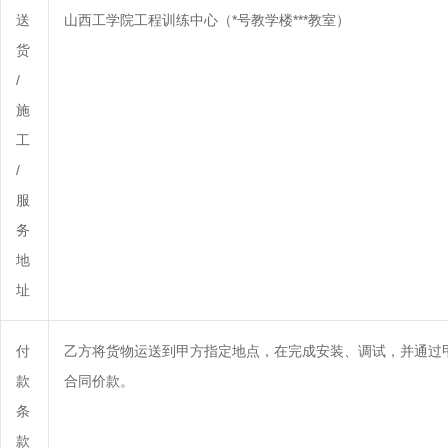
送
山西工学院工程训练中心（*号教学楼***教室）
货
/
施
工
/
服
务
地
址
付
乙方将货物运送到甲方指定地点，在完成安装、调试，并通过甲
款
合同价款。
条
款