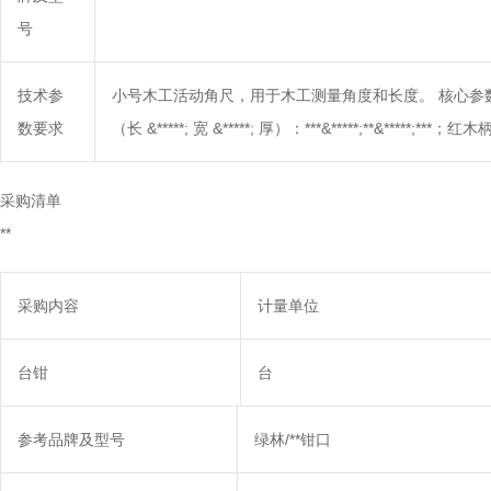
号
技术参
小号木工活动角尺，用于木工测量角度和长度。 核心参数：；最
数要求
（长 &*****; 宽 &*****; 厚）：***&*****;**&*****;***；红
采购清单
**
采购内容
计量单位
台钳
台
参考品牌及型号
绿林/**钳口