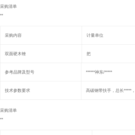
采购清单
**
采购内容
计量单位
双面硬木锉
把
参考品牌及型号
******神东/*****
技术参数要求
高碳钢带扶手，总长*****，刃
采购清单
**