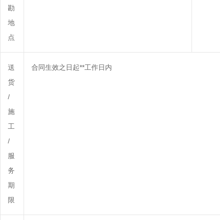
勘
地
点
送
合同生效之日起**工作日内
货
/
施
工
/
服
务
期
限