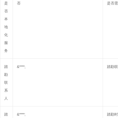
是
否
是否需
否
本
地
化
服
务
踏
&****;
踏勘联
勘
联
系
人
踏
&****;
踏勘时