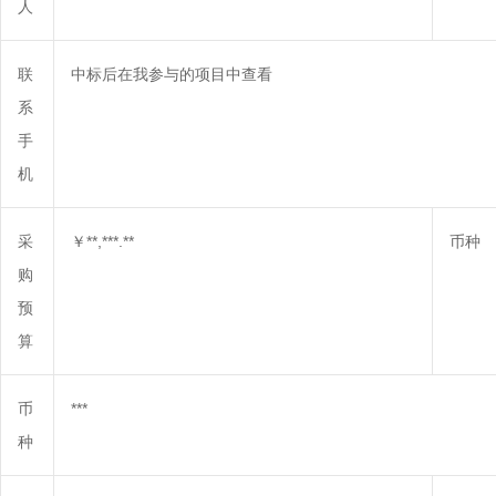
人
联
中标后在我参与的项目中查看
系
手
机
采
￥**,***.**
币种
购
预
算
币
***
种