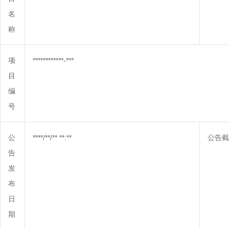
名
称
项
************-***
目
编
号
公
****/**/** **:**
公告截
告
发
布
日
期