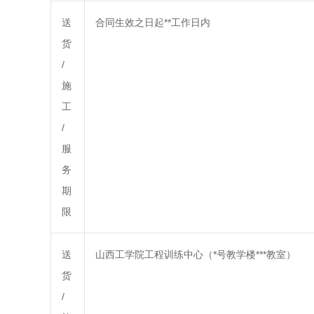
送
合同生效之日起**工作日内
货
/
施
工
/
服
务
期
限
送
山西工学院工程训练中心（*号教学楼***教室）
货
/