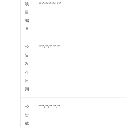
项
************-***
目
编
号
公
****/**/** **:**
告
发
布
日
期
公
****/**/** **:**
告
截