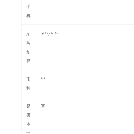
手
机
采
￥**,***.**
购
预
算
币
***
种
是
否
否
本
地