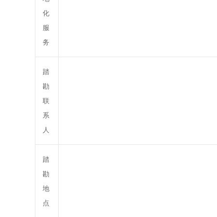
化
服
务
踏
勘
联
系
人
踏
勘
地
点