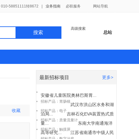
10-58851111转8672
|
业务指南
必联服务
网站导航
高级搜索
搜索
总站
最新招标项目
更多>
安徽省儿童医院奥林巴斯胃...
招标产品：
胃肠镜
武汉市洪山区水务和湖
收藏
招标产品：
电子
泊局...
吉林石化EVA装置热式质
招标产品：
质量流量计
量...
东南大学南通海洋
招标产品：
触摸屏
高等研究...
江苏省南通市中级人民
招标产品：
数字法庭