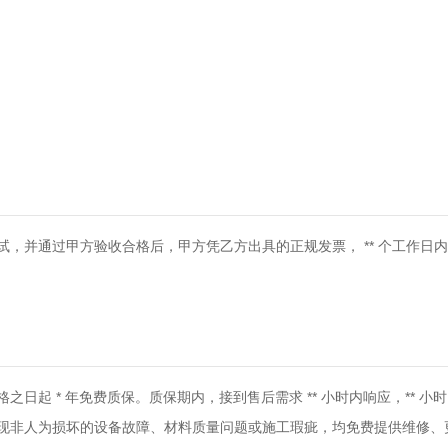
，并通过甲方验收合格后，甲方凭乙方出具的正规发票， ** 个工作日
日起 * 年免费质保。质保期内，接到售后需求 ** 小时内响应，** 小
现非人为损坏的设备故障、材料质量问题或施工瑕疵，均免费提供维修、