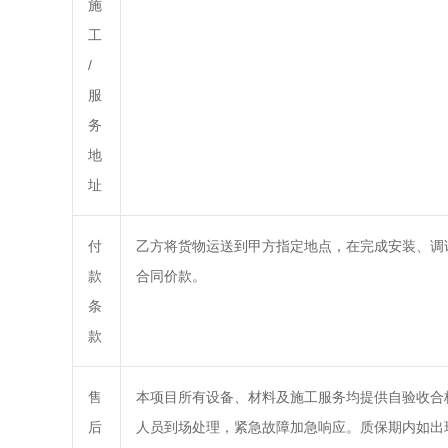
施
工
/
服
务
地
址
付
乙方将货物运送到甲方指定地点，在完成安装、调试
款
合同价款。
条
款
售
本项目所有设备、材料及施工服务均提供自验收合格之
后
人员到场处理，紧急故障加急响应。质保期内如出