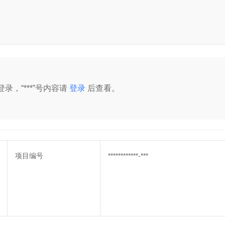
录，“***”号内容请
登录
后查看。
项目编号
************-***