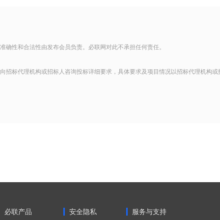
准确性和合法性由发布会员负责。必联网对此不承担任何责任。
向招标代理机构或招标人咨询投标详细要求，具体要求及项目情况以招标代理机构或
必联产品
安全隐私
服务与支持