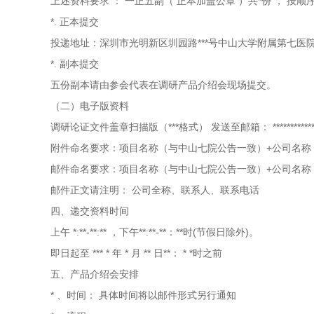
上述资料要求
：
一正五副（
正本加盖公章
）共*份
，
按顺
*. 正本提交
投递地址：深圳市光明新区圳园路***号中山大学附属第七医
*. 副本提交
五份副本请由参会代表在调研产品介绍会现场提交。
（二）电子版资料
调研论证文件盖章扫描版（***格式）
发送至邮箱：
***********
附件命名要求：项目名称（与中山七院公告一致）+公司名称
邮件命名要求：项目名称（与中山七院公告一致）+公司名称
邮件正文请注明：
公司全称、联系人、联系电话
四、递交资料时间
上午
*:**-**:**
，下午**:**-**：**时(节假日除外)。
即日起至
***
*
年
*
月
**
日**：
*
*时之前
五、产品介绍会安排
*
、时间：
具体时间将以邮件形式另行通知