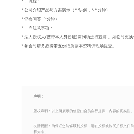
*．
流程：
* 公司介绍产品与方案演示（***讲解，*-**分钟）
* 评委问答（*分钟）
*．
※注意事项：
* 法人授权人(携带本人身份证)需到场进行宣讲
。如临时更换
* 参会时请务必携带五份纸质副本资料供现场提交。
声明：
版权声明：以上所展示的信息由会员自行提供，内容的真实性、
友情提醒：为保证您能够顺利投标，请在投标或购买招标文件前
释为准。