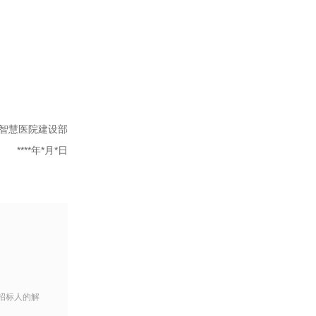
智慧医院建设部
****年*月*日
招标人的解