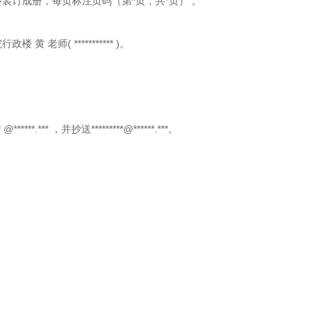
序装订成册，每页标注页码（第*页，共*页）
。
院行政楼
黄
老师(
***********
)。
*
@******.***
，并抄送*********@******.***。