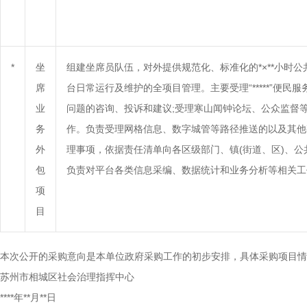
*
坐
组建坐席员队伍，对外提供规范化、标准化的*×**小时公共
席
台日常运行及维护的全项目管理。主要受理“*****”便民
业
问题的咨询、投诉和建议;受理寒山闻钟论坛、公众监督
务
作。负责受理网格信息、数字城管等路径推送的以及其他
外
理事项，依据责任清单向各区级部门、镇(街道、区)、公
包
负责对平台各类信息采编、数据统计和业务分析等相关工
项
目
本次公开的采购意向是本单位政府采购工作的初步安排，具体采购项目情
苏州市相城区社会治理指挥中心
****年**月**日