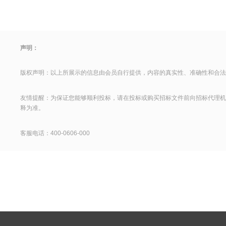
声明：
版权声明：以上所展示的信息由会员自行提供，内容的真实性、准确性和合法
友情提醒：为保证您能够顺利投标，请在投标或购买招标文件前向招标代理机
释为准。
客服电话：400-0606-000