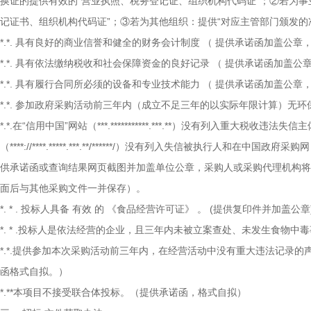
换证的提供有效的“营业执照、税务登记证、组织机构代码证”；②若为事
记证书、组织机构代码证”；③若为其他组织：提供“对应主管部门颁发的
*.*.
具有良好的商业信誉和健全的财务会计制度
（
提供承诺函加盖公章
*.*.
具有依法缴纳税收和社会保障资金的良好记录
（
提供承诺函加盖公
*.*.
具有履行合同所必须的设备和专业技术能力
（
提供承诺函加盖公章
*.*.
参加政府采购活动前三年内（成立不足三年的以实际年限计算）无环
*.*.在“信用中国”网站（***.***********.***.**）没有列入
（****://****.*****.***.**/******/）没有列入失信被执行人和在中
供承诺函或查询结果网页截图并加盖单位公章，采购人或采购代理机构将
面后与其他采购文件一并保存）。
*.
*
.
投标人具备
有效
的
《食品经营许可证》
。
(提供复印件并加盖公章
*.
*
.投标人是依法经营的企业，且三年内未被立案查处、未发生食物中毒
*.*.提供参加本次采购活动前三年内，在经营活动中没有重大违法记录
函格式自拟。）
*.**本项目不接受联合体投标。（提供承诺函，格式自拟）