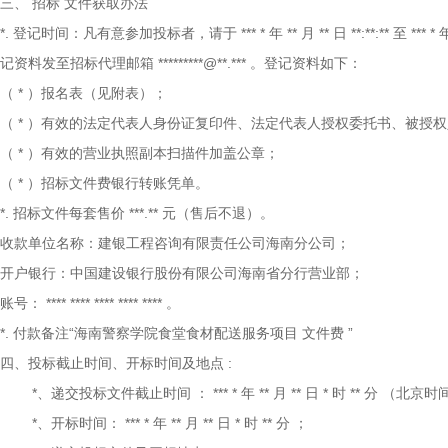
三、
招标
文件获取办法
*.
登记时间：凡有意参加投标者，请于
***
*
年
**
月
**
日
**:**:**
至
***
*
记资料发至招标代理邮箱
*********@**.***
。登记资料如下：
（
*
）报名表（见附表）；
（
*
）有效的法定代表人身份证复印件、法定代表人授权委托书、被授权
（
*
）有效的营业执照副本扫描件加盖公章；
（
*
）招标文件费银行转账凭单。
*.
招标文件每套售价
***.**
元（售后不退）。
收款单位名称：建银工程咨询有限责任公司海南分公司；
开户银行：中国建设银行股份有限公司海南省分行营业部；
账号：
**** **** **** **** ****
。
*.
付款备注“海南警察学院食堂食材配送服务项目
文件费
”
四、投标截止时间、开标时间及地点
:
*、递交投标文件截止时间
：
***
*
年
**
月
**
日
*
时
**
分
（北京时
*、开标时间：
***
*
年
**
月
**
日
*
时
**
分
；