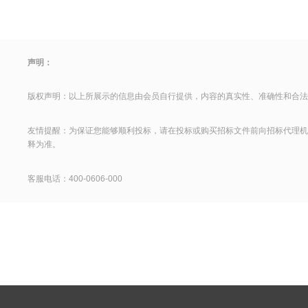
声明：
版权声明：以上所展示的信息由会员自行提供，内容的真实性、准确性和合法
友情提醒：为保证您能够顺利投标，请在投标或购买招标文件前向招标代理机
释为准。
客服电话：400-0606-000