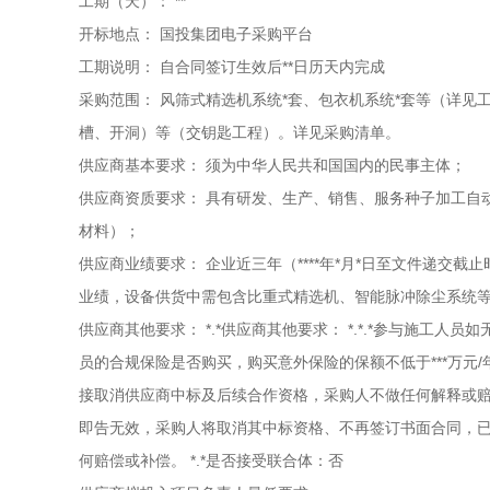
工期（天）：
**
开标地点：
国投集团电子采购平台
工期说明：
自合同签订生效后**日历天内完成
采购范围：
风筛式精选机系统*套、包衣机系统*套等（详见
槽、开洞）等（交钥匙工程）。详见采购清单。
供应商基本要求：
须为中华人民共和国国内的民事主体；
供应商资质要求：
具有研发、生产、销售、服务种子加工自
材料）；
供应商业绩要求：
企业近三年（****年*月*日至文件递交
业绩，设备供货中需包含比重式精选机、智能脉冲除尘系统
供应商其他要求：
*.*供应商其他要求： *.*.*参与施
员的合规保险是否购买，购买意外保险的保额不低于***万元
接取消供应商中标及后续合作资格，采购人不做任何解释或赔偿
即告无效，采购人将取消其中标资格、不再签订书面合同，
何赔偿或补偿。 *.*是否接受联合体：否