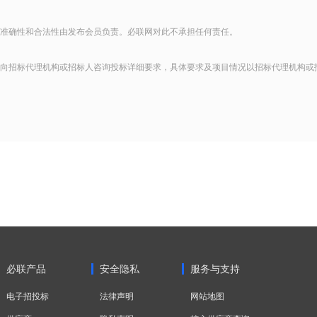
准确性和合法性由发布会员负责。必联网对此不承担任何责任。
向招标代理机构或招标人咨询投标详细要求，具体要求及项目情况以招标代理机构或
必联产品
安全隐私
服务与支持
电子招投标
法律声明
网站地图