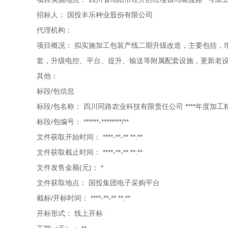
招标人：
国投丰乐种业股份有限公司
代理机构：
项目概况：
拟实施加工包装产线二期升级改造，主要包括，增
套，升级电控、平台、提升、输送等附属配套设施，更新老
其他：
标段/包信息
标段/包名称：
四川同路农业科技有限责任公司 ****年度加
标段/包编号：
******-********/**
文件获取开始时间：
****-**-** **:**
文件获取截止时间：
****-**-** **:**
文件发售金额(元)：
*
文件获取地点：
国投集团电子采购平台
截标/开标时间：
****-**-** **:**
开标形式：
线上开标