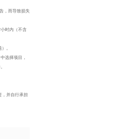
版公告，而导致损失
*小时内（不含
题）。
】中选择项目，
件。
责，并自行承担