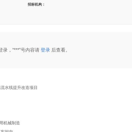
招标机构：
录，“***”号内容请
登录
后查看。
精选流水线提升改造项目
专用机械制造
工车间内