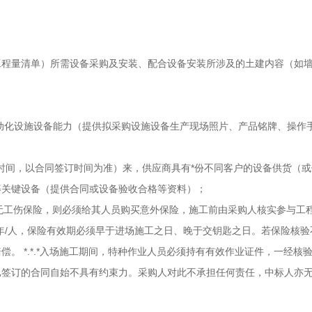
工程量清单）所需设备采购及安装、配合设备安装所涉及的土建内容（如
动化设施设备能力（提供拟采购设施设备生产现场照片、产品铭牌、操作
截止时间，以合同签订时间为准）来，供应商具有*份不同客户的设备供货（
等关键设备（提供合同或设备验收合格等资料）；
工人员如无工伤保险，则必须给其人员购买意外保险，施工前由采购人核实参与
/年/人，保险有效期必须早于进场施工之日、晚于交钥匙之日。若保险核
。 *.*.*入场施工期间，特种作业人员必须持有有效作业证件，一经核
已签订的合同自始不具有约束力。采购人对此不承担任何责任，中标人亦