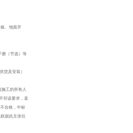
墙板、地面开
手册（节选）等
或供货及安装）
工程施工的所有人
验不符该要求，直
验不合格，中标
无权据此主张任