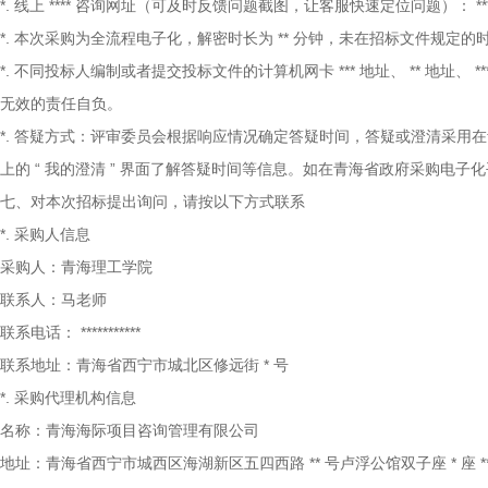
*.
线上
****
咨询网址（可及时反馈问题截图，让客服快速定位问题）：
**
*.
本次采购为全流程电子化，解密时长为
**
分钟，未在招标文件规定的
*.
不同投标人编制或者提交投标文件的计算机网卡
***
地址、
**
地址、
**
无效的责任自负。
*.
答疑方式：评审委员会根据响应情况确定答疑时间，答疑或澄清采用在
上的
“
我的澄清
”
界面了解答疑时间等信息。如在青海省政府采购电子化
七、对本次招标提出询问，请按以下方式联系
*.
采购人信息
采购人：青海理工学院
联系人：马老师
联系电话：
***********
联系地址：青海省西宁市城北区修远街
*
号
*.
采购代理机构信息
名称：青海海际项目咨询管理有限公司
地址：青海省西宁市城西区海湖新区五四西路
**
号卢浮公馆双子座
*
座
*