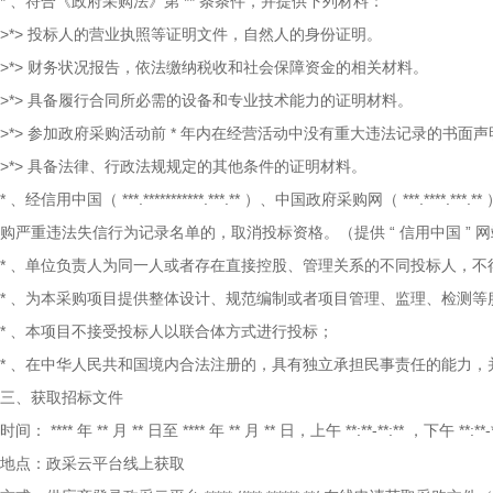
*
、符合《政府采购法》第
**
条条件，并提供下列材料：
>*>
投标人的营业执照等证明文件，自然人的身份证明。
>*>
财务状况报告，依法缴纳税收和社会保障资金的相关材料。
>*>
具备履行合同所必需的设备和专业技术能力的证明材料。
>*>
参加政府采购活动前
*
年内在经营活动中没有重大违法记录的书面声
>*>
具备法律、行政法规规定的其他条件的证明材料。
*
、经信用中国（
***.***********.***.**
）、中国政府采购网（
***.****.***.**
购严重违法失信行为记录名单的，取消投标资格。（提供
“
信用中国
”
网
*
、单位负责人为同一人或者存在直接控股、管理关系的不同投标人，不
*
、为本采购项目提供整体设计、规范编制或者项目管理、监理、检测等
*
、本项目不接受投标人以联合体方式进行投标；
*
、在中华人民共和国境内合法注册的，具有独立承担民事责任的能力，
三、获取招标文件
时间：
****
年
**
月
**
日至
****
年
**
月
**
日，上午
**:**-**:**
，下午
**:**-
地点：政采云平台线上获取