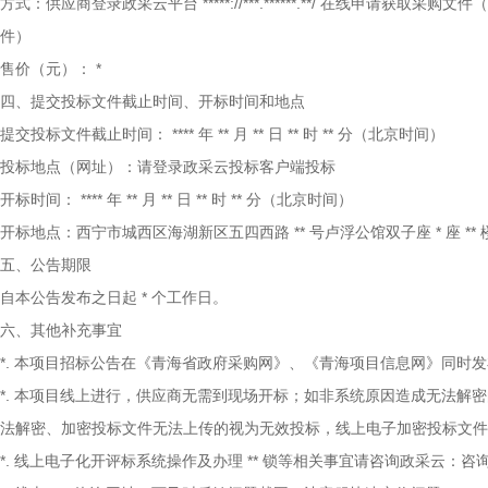
方式：供应商登录政采云平台
*****://***.******.**/
在线申请获取采购文件
件）
售价（元）：
*
四、提交投标文件截止时间、开标时间和地点
提交投标文件截止时间：
****
年
**
月
**
日
**
时
**
分（北京时间）
投标地点（网址）：请登录政采云投标客户端投标
开标时间：
****
年
**
月
**
日
**
时
**
分（北京时间）
开标地点：西宁市城西区海湖新区五四西路
**
号卢浮公馆双子座
*
座
**
五、公告期限
自本公告发布之日起
*
个工作日。
六、其他补充事宜
*.
本项目招标公告在《青海省政府采购网》、《青海项目信息网》同时发
*.
本项目线上进行，供应商无需到现场开标；如非系统原因造成无法解密
法解密、加密投标文件无法上传的视为无效投标，线上电子加密投标文件
*.
线上电子化开评标系统操作及办理
**
锁等相关事宜请咨询政采云：咨