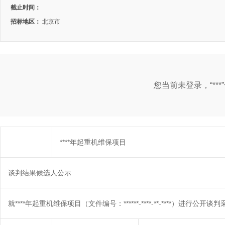
截止时间：
招标地区：
北京市
您当前未登录，“**
****年起重机维保项目
谈判结果候选人公示
就****年起重机维保项目（文件编号：******-****-**-****