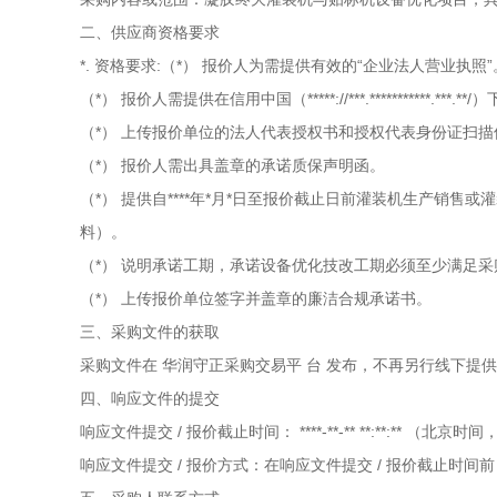
二、供应商资格要求
*. 资格要求:（*） 报价人为需提供有效的“企业法人营业执照”
（*） 报价人需提供在信用中国（*****://***.***********.
（*） 上传报价单位的法人代表授权书和授权代表身份证扫描
（*） 报价人需出具盖章的承诺质保声明函。
（*） 提供自****年*月*日至报价截止日前灌装机生产销
料）。
（*） 说明承诺工期，承诺设备优化技改工期必须至少满足
（*） 上传报价单位签字并盖章的廉洁合规承诺书。
三、采购文件的获取
采购文件在
华润守正采购交易平
台
发布，不再另行线下提供
四、响应文件的提交
响应文件提交
/
报价截止时间：
****-**-** **:**:**
（北京时间
响应文件提交
/
报价方式：在响应文件提交
/
报价截止时间前