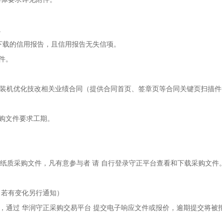
。
***.**/）下载的信用报告，且信用报告无失信项。
件。
售或灌装机优化技改相关业绩合同（提供合同首页、签章页等合同关键页扫描
采购文件要求工期。
纸质采购文件，凡有意参与者
请
自行登录守正平台查看和下载采购文件
，若有变化另行通知）
，通过
华润守正采购交易平台
提交电子响应文件或报价，逾期提交将被