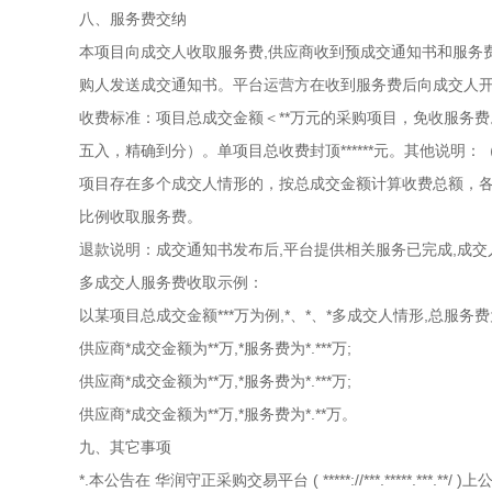
八、服务费交纳
本项目向成交人收取服务费,供应商收到预成交通知书和服务费
购人发送成交通知书。平台运营方在收到服务费后向成交人
收费标准：项目总成交金额＜**万元的采购项目，免收服务费。项目
五入，精确到分）。单项目总收费封顶******元。其他说
项目存在多个成交人情形的，按总成交金额计算收费总额，各
比例收取服务费。
退款说明：成交通知书发布后,平台提供相关服务已完成,成
多成交人服务费收取示例：
以某项目总成交金额***万为例,*、*、*多成交人情形,总服务费为*
供应商*成交金额为**万,*服务费为*.***万;
供应商*成交金额为**万,*服务费为*.***万;
供应商*成交金额为**万,*服务费为*.**万。
九、其它事项
*.本公告在
华润守正采购交易平台
(
*****://***.*****.***.**/
)上