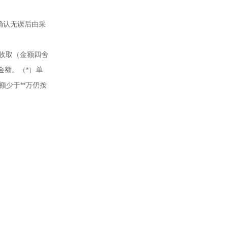
确认无误后由采
人收取（金额四舍
金额。（*）单
少于**万仍按