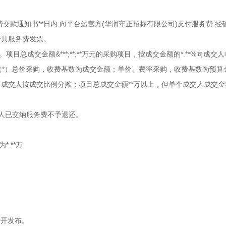
交款通知书**日内,向平台运营方(华润守正招标有限公司)支付服务费,经
开具服务费发票。
总成交金额&***;**;**万元的采购项目，按成交金额的*.**%向成交
明：（*）总价采购，收费基数为成交金额；单价、费率采购，收费基数为预算
成交人按成交比例分摊；项目总成交金额**万以上，但单个成交人成交金额
交人已交纳服务费不予退还。
.**万,
公开发布。