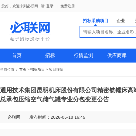
您好，欢迎来到必联网
请
登录
|
免费注册
招标采购项目
企业
搜索
搜索
供应商
首页
招标
行情监测
供应商库
当前位置：
首页
>
招标项目
>
项目详情
通用技术集团昆明机床股份有限公司精密铣镗床高
总承包压缩空气储气罐专业分包变更公告
必联网
发布时间：2026-05-18 16:45