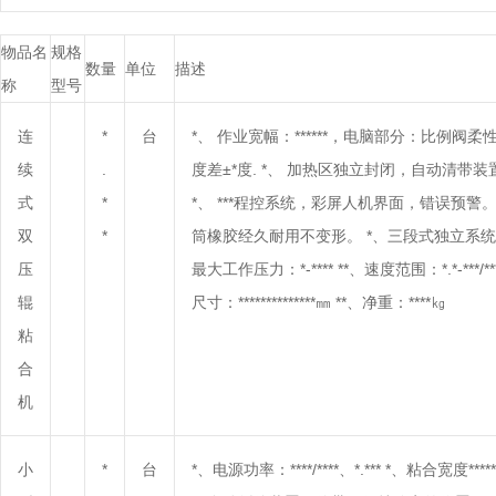
物品名
规格
数量
单位
描述
称
型号
连
*
台
*、 作业宽幅：******，电脑部分：比例阀
续
.
度差±*度. *、 加热区独立封闭，自动清
式
*
*、 ***程控系统，彩屏人机界面，错误预
双
*
筒橡胶经久耐用不变形。 *、三段式独立系统
压
最大工作压力：*-**** **、速度范围：*.*-***/***
辊
尺寸：**************㎜ **、净重：****㎏
粘
合
机
小
*
台
*、电源功率：****/****、*.*** *、粘合宽度****