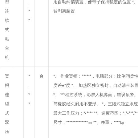
型
.
用自动纠偏装置，使带子保持稳定的位置 *、
连
*
转剥离装置
续
*
式
粘
合
机
宽
*
台
*、 作业宽幅：******，电脑部分：比例阀
幅
.
度差±*度 *、 加热区独立密封，自动清带
连
*
*、 ***程控系统，彩屏人机界面，错误预
续
*
筒橡胶经久耐用不变形。 *、三段式独立系统
式
最大工作压力：*-**** **、速度范围：*.*-***/***
双
尺寸：**************㎜ **、净重：****㎏
压