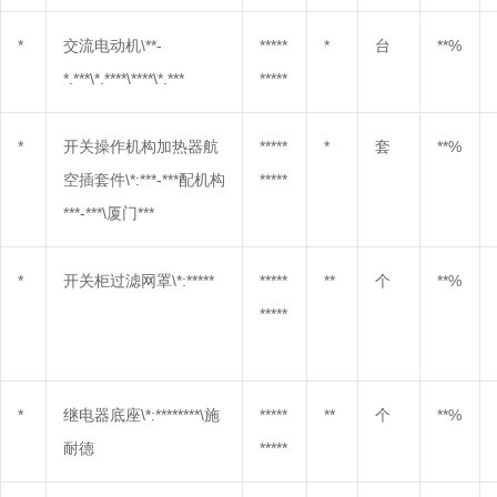
*
交流电动机\**-
*****
*
台
**%
*.***\*.****\****\*.***
*****
*
开关操作机构加热器航
*****
*
套
**%
空插套件\*:***-***配机构
*****
***-***\厦门***
*
开关柜过滤网罩\*:*****
*****
**
个
**%
*****
*
继电器底座\*:********\施
*****
**
个
**%
耐德
*****