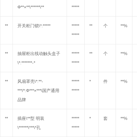
Φ**×**\******\**
*****
**
开关柜门锁\*:*****
*****
**
个
**%
*****
**
抽屉柜出线动触头盒子
*****
**
个
**%
\*:*******-*
*****
**
风扇罩壳\*:**-
*****
*
件
**%
***/*:Φ***×***\国产通用
*****
品牌
**
插座\**型 明装
*****
*
套
**%
\******\***\*孔
*****