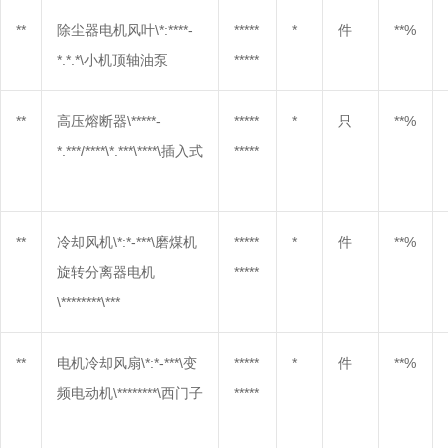
**
除尘器电机风叶\*:****-
*****
*
件
**%
*.*.*\小机顶轴油泵
*****
**
高压熔断器\*****-
*****
*
只
**%
*.***/****\*.***\****\插入式
*****
**
冷却风机\*:*-***\磨煤机
*****
*
件
**%
旋转分离器电机
*****
\********\***
**
电机冷却风扇\*:*-***\变
*****
*
件
**%
频电动机\********\西门子
*****