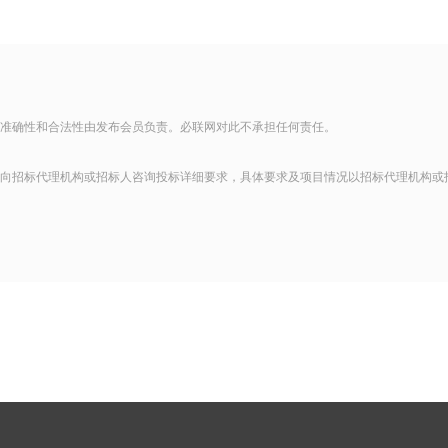
准确性和合法性由发布会员负责。必联网对此不承担任何责任。
向招标代理机构或招标人咨询投标详细要求，具体要求及项目情况以招标代理机构或