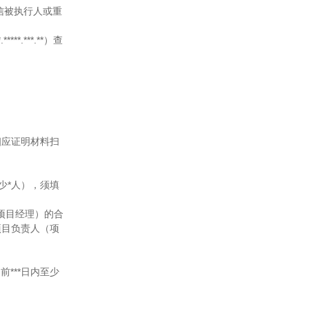
入失信被执行人或重
.***.**）查
相应证明材料扫
少*人），须填
（项目经理）的合
项目负责人（项
***日内至少