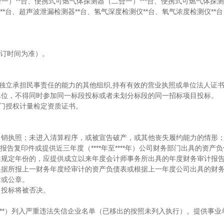
合一）**台、便携式可燃气体探测器（二合一）***台、便携式可燃气体探
器**台、超声波泄漏检测器**台、氢气深度检测仪**台、氧气浓度检测仪**
同签订时间为准）。
具有独立承担民事责任的能力的其他组织,持有有效的营业执照或单位法人证
单位，不得同时参加同一标段投标或者未划分标段的同一招标项目投标。
部门授权计量检定资质证书。
吊销执照；未进入清算程序，或被宣告破产，或其他丧失履约能力的情形
计报告复印件或提供近三年度（****年至****年）公司财务部门出具的资产
述规定年份的，应提供成立以来年度会计师事务所出具的年度财务审计报
根据所报上一财务年度经审计的资产负债表或根据上一年度公司出具的财
章或公章。
）投标将被否决。
***.***.**）列入严重违法失信企业名单（已移出的按照未列入执行）。提供