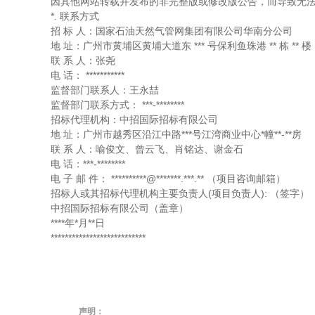
因其他网站转载并发布的非完整版或修改版公告，而导致无
*. 联系方式
招
标
人：国家石油天然气管网集团有限公司华南分公司
地
址：广州市黄埔区黄埔大道东
***
号保利鱼珠港
**
栋
**
楼
联
系
人：张尧
电
话：
***********
监督部门联系人：王永喆
监督部门联系方式：
***-********
招标代理机构：中招国际招标有限公司
地
址：广州市越秀区沿江中路***号江湾商业中心*幢**-**房
联
系
人：喻俊文、曾云飞、肖铭达、谢金石
电
话：***-********
电 子
邮 件：
**********@*******.***.**
（项目咨询邮箱）
招标人或其招标代理机构主要负责人(项目负责人):
（签字）
中招国际招标有限公司（盖章）
****年*月**日
***************************
声明：