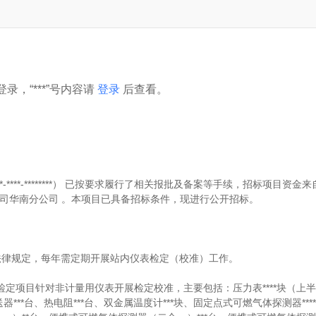
录，“***”号内容请
登录
后查看。
-********）
已按要求履行了相关报批及备案等手续，招标项目资金来
司华南分公司
。本项目已具备招标条件，现进行公开招标。
法律规定，每年需定期开展站内仪表检定（校准）工作。
表检定项目针对非计量用仪表开展检定校准，主要包括：压力表****块（上
送器***台、热电阻***台、双金属温度计***块、固定点式可燃气体探测器**