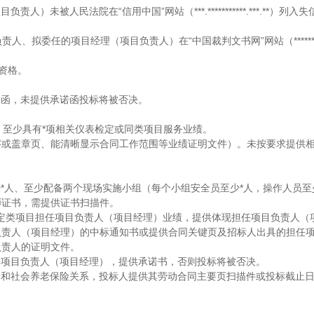
被人民法院在“信用中国”网站（***.***********.***.**）列
责人、拟委任的项目经理（项目负责人）在“中国裁判文书网”网站（******.*****
标资格。
提供承诺函，未提供承诺函投标将被否决。
），至少具有*项相关仪表检定或同类项目服务业绩。
字或盖章页、能清晰显示合同工作范围等业绩证明文件）。未按要求提供
至少*人、至少配备两个现场实施小组（每个小组安全员至少*人，操作人员至
师证书，需提供证书扫描件。
*项仪表检定类项目担任项目负责人（项目经理）业绩，提供体现担任项目负责人
负责人（项目经理）的中标通知书或提供合同关键页及招标人出具的担任
负责人的证明文件。
项目的项目负责人（项目经理），提供承诺书，否则投标将被否决。
工资和社会养老保险关系，投标人提供其劳动合同主要页扫描件或投标截止日前