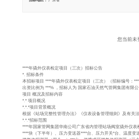
招标地区：
广东省
您当前未登
****年撬外仪表检定项目（三次）招标公告
*.
招标条件
本招标项目
****年撬外仪表检定项目（三次）（招标编号：****-****
出资比例为
***%
，招标人为
国家石油天然气管网集团有限公
项目
概况及招标内容
*.*
项目概况
*.*.*项目背景概况
根据《站场完整性管理办法》《仪表设备管理细则》及有关
*.*.*招标范围
****年国家管网集团华南公司广东省内管理站场阀室撬外仪
****块（下半年）、压力变送器****台、压力开关*台、温度变