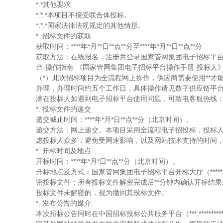
*.*其他要求
*.*.*本项目不接受联合体投标。
*.*.*国家法律法规规定的其他情形。
*. 招标文件的获取
获取时间：****年*月**日**点**分至****年*月**日**点**分
获取方法：在线报名，注册并登录国家管网集团电子招标平台（*****://**
台-操作指南-《国家管网集团电子招标平台操作手册-投标人
（*）此次招标项目为全流程网上操作，供应商需要使用**才
办理，办理时间约五个工作日，具体操作请见数字供应链平台
潜在投标人如遇到电子招标平台使用问题，可致电客服热线
*. 投标文件的递交
递交截止时间：****年*月*日**点**分（北京时间）。
递交方法：网上递交。本项目采用全流程电子招投标，投标人
虑投标人众多，避免受网速影响，以及网站技术支持的时间，
*. 开标时间及地点
开标时间：****年*月*日**点**分（北京时间）。
开标地点及方式：国家管网集团电子招标平台开标大厅（*****://****.
密投标文件；所有投标文件解密完成后**分钟内确认开标结
投标文件未解密的，视为撤回其投标文件。
*. 发布公告的媒介
本次招标公告同时在中国招标投标公共服务平台（***.*************.***