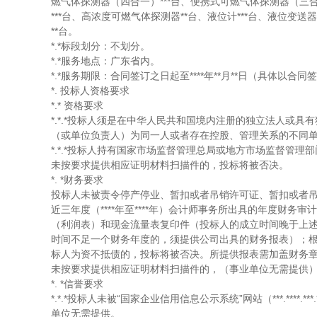
燃气体探测器（四合一）***台、便携式可燃气体探测器（三
***台、高浓度可燃气体探测器**台、液位计***台、液位变送
**台。
*.*标段划分：不划分。
*.*服务地点：广东省内。
*.*服务期限：合同签订之日起至****年**月**日（具体以合
*. 投标人资格要求
*.*
资格要求
*.*.*投标人须是在中华人民共和国境内注册的独立法人或
（或单位负责人）为同一人或者存在控股、管理关系的不同
*.*.*投标人持有国家市场监督管理总局或地方市场监督管理
未按要求提供相应证明材料扫描件的，投标将被否决。
*.
*财务要求
投标人未被责令停产停业、暂扣或者吊销许可证、暂扣或者
近三年度（****年至****年）会计师事务所出具的年度财务审
（利润表）和现金流量表复印件（投标人的成立时间晚于上
时间不足一个财务年度的，须提供公司出具的财务报表）；
标人为资不抵债的，投标将被否决。所提供报表需加盖财务
未按要求提供相应证明材料扫描件的，（事业单位无需提供
*.
*信誉要求
*.*.*投标人未被“国家企业信用信息公示系统”网站（***.*
单位无需提供。