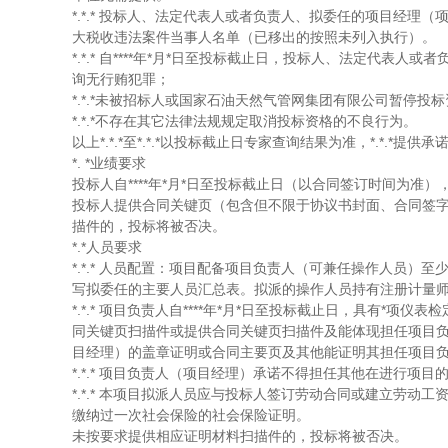
*.*.*
投标人、法定代表人或者负责人、拟委任的项目经理（项目负责人）未
大税收违法案件当事人名单（已移出的按照未列入执行）。
*.*.* 自****年*月*日至投标截止日，投标人、法定代表人或者负
询无行贿犯罪；
*.*.*未被招标人或国家石油天然气管网集团有限公司暂停投
*.*.*不存在其它法律法规规定取消投标资格的不良行为。
以上*.*.*至*.*.*以投标截止日专家查询结果为准，*.*.*
*.
*业绩要求
投标人自****年*月*日至投标截止日（以合同签订时间为准
投标人提供合同关键页（包含但不限于协议书封面、合同签
描件的，投标将被否决。
*.*人员要求
*.*.* 人员配置：项目配备项目负责人（可兼任操作人员）
写拟委任的主要人员汇总表。拟派的操作人员持有注册计量
*.*.* 项目负责人自****年*月*日至投标截止日，具有
同关键页扫描件或提供合同关键页扫描件及能体现担任项目
目经理）的盖章证明或合同主要页及其他能证明其担任项目
*.*.* 项目负责人（项目经理）承诺不得担任其他在进行
*.*.* 本项目拟派人员应与投标人签订劳动合同或建立劳动
缴纳过一次社会保险的社会保险证明。
未按要求提供相应证明材料扫描件的，投标将被否决。