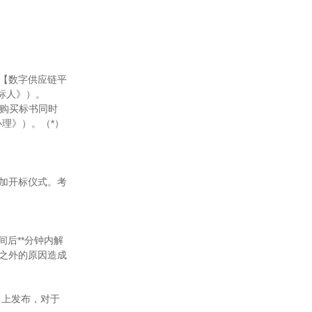
式详见【数字供应链平
标人》）。
与购买标书同时
理》）。（*）
加开标仪式。考
标时间后**分钟内解
之外的原因造成
**/）上发布，对于