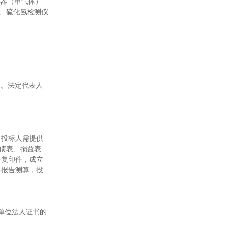
测器（单气体）
台、硫化氢检测仪
书。法定代表人
；投标人需提供
负债表、损益表
告复印件，成立
务报告测算，投
事业单位法人证书的