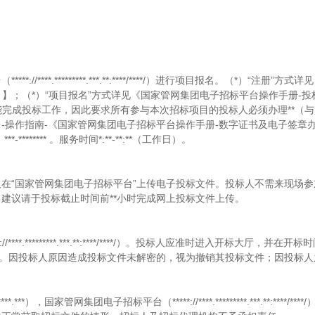
**.*********.***.**:****/****/）进行项目报名。（*）“注册”方
》】；（*）“项目报名”方式详见《国家管网集团电子招标平台操作手册-投
能完成投标工作，因此要求所有参与本次招标项目的投标人必须办理**（
-操作指南-《国家管网集团电子招标平台操作手册-数字证书及电子签章办
：
***-********
。服务时间*:**-**:**（工作日）。
在“国家管网集团电子招标平台”上传电子投标文件。投标人不需来现场参
建议请于投标截止时间前**小时完成网上投标文件上传。
*********.***.**:****/****/）。投标人应准时进入开标大厅，并在开
果。因投标人原因造成投标文件未解密的，视为撤销其投标文件；因投标人
），国家管网集团电子招标平台（*****://****.*********.***.**:****/**