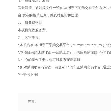
七、答疑澄清、通知
答疑澄清、通知等文件一经在
华润守正采购交易平台
发布，
台
发布的相关信息，并及时查阅和处理。
八、服务费交纳
本项目免收服务费。
九、其它事项
*.本公告在
华润守正采购交易平台
(
*****://***.*****.***.**/
)上
*.本项目采购通过守正
平台线上进行，供应商需注册
华润守
助中心的操作手册，也可以联系守正客服。
*.如对采购项目有异议，请登录
华润守正采购交易平台
,通
****年**月**日
声明：