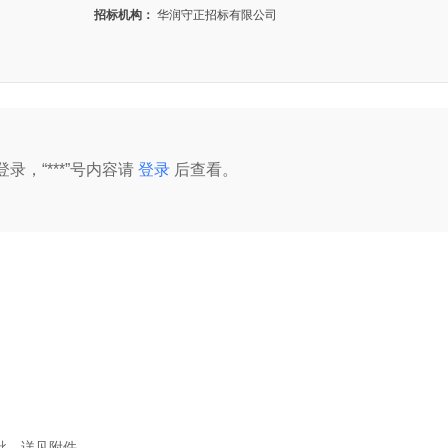
招标机构：
华润守正招标有限公司
录，“***”号内容请
登录
后查看。
批，详见附件