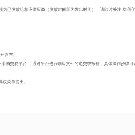
视为已发放给相应供应商（发放时间即为发出时间），请随时关注
华润守
公开发布。
正采购交易平台
，通过平台进行响应文件的递交或报价，具体操作步骤可
过异议菜单提出。