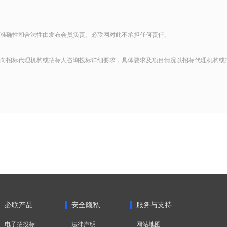
准确性和合法性由发布会员负责。必联网对此不承担任何责任。
向招标代理机构或招标人咨询投标详细要求，具体要求及项目情况以招标代理机构或
必联产品
安全隐私
服务与支持
电子招投标
法律声明
网站地图