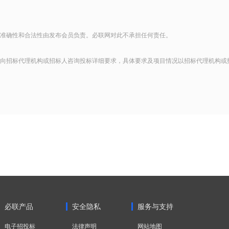
准确性和合法性由发布会员负责。必联网对此不承担任何责任。
向招标代理机构或招标人咨询投标详细要求，具体要求及项目情况以招标代理机构或
必联产品
安全隐私
服务与支持
电子招投标
法律声明
网站地图