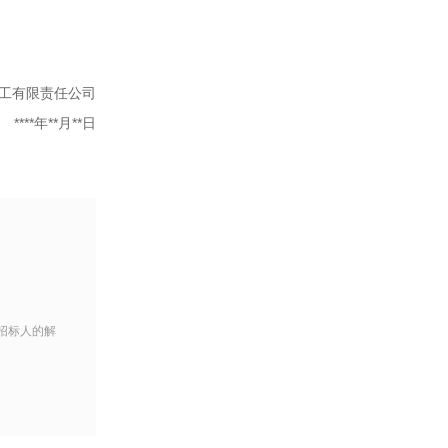
工有限责任公司
****年**月**日
招标人的解