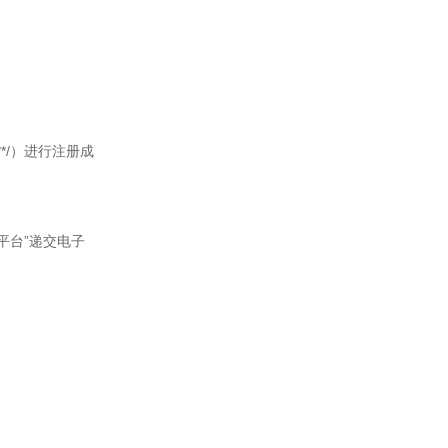
.**/）进行注册成
化平台”递交电子