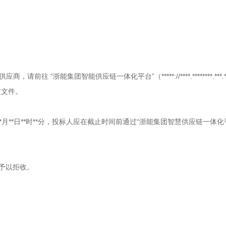
“浙能集团智能供应链一体化平台”（*****://****.********.***
改文件。
**月**日**时**分，投标人应在截止时间前通过“浙能集团智慧供应链一体
将予以拒收。