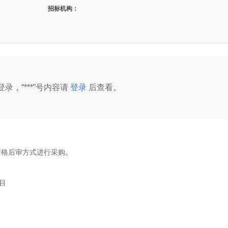
招标机构：
录，“***”号内容请
登录
后查看。
资格后审方式进行采购。
目