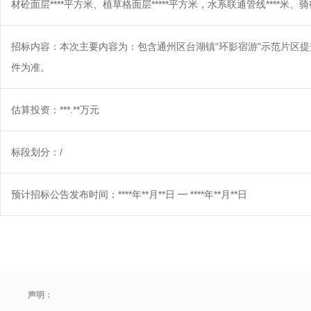
材砼面层****平方米、植草格面层*****平方米，水系联通管线****米
招标内容：本次主要内容为：包含通州区台湖镇“环影宿游”示范片区
件为准。
估算投资：***.**万元
标段划分：/
预计招标公告发布时间：****年**月**日 ━ ****年**月**日
声明：