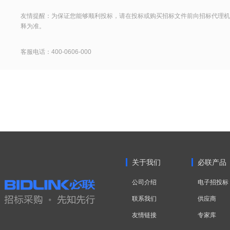
友情提醒：为保证您能够顺利投标，请在投标或购买招标文件前向招标代理机
释为准。
客服电话：400-0606-000
关于我们
必联产品
公司介绍
电子招投标
联系我们
供应商
友情链接
专家库