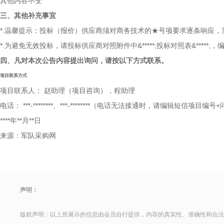
其他内容不变
三、其他补充事宜
*.温馨提示：投标（报价）供应商须对商务技术的★号项要求逐条响应
*.为避免无效投标，请投标供应商对照附件中&*****;投标对照表&*****
四、凡对本次公告内容提出询问，请按以下方式联系。
项目联系方式
项目联系人：
赵助理（项目咨询），程助理
电话：
***-********、***-********（电话无法接通时，请编辑短信
****年**月**日
来源：军队采购网
声明：
版权声明：以上所展示的信息由会员自行提供，内容的真实性、准确性和合法