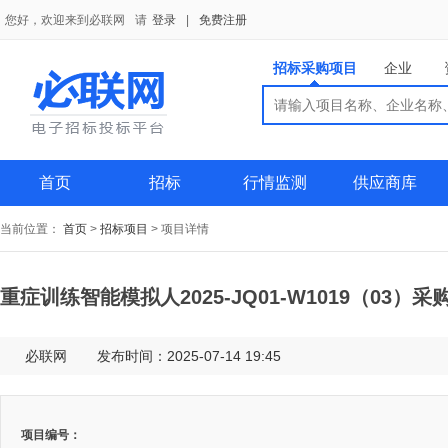
您好，欢迎来到必联网
请
登录
|
免费注册
招标采购项目
企业
搜索
搜索
供应商
首页
招标
行情监测
供应商库
当前位置：
首页
>
招标项目
>
项目详情
重症训练智能模拟人2025-JQ01-W1019（03
必联网
发布时间：2025-07-14 19:45
项目编号：