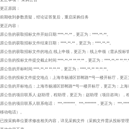
更正原因：
前期收到参数质疑，经论证答复后，重启采购任务
更正内容：
原公告的获取招标文件开始日期:****-**-**，更正为：****-**-**。
原公告的获取招标文件结束日期：****-**-**，更正为：****-**-**。
原公告的获取招标文件的地点:线上申领，更正为：线上申领（需从投标
原公告的投标文件提交截止时间:****-**-** **:**:**，更正为：****-**-** **:**:
原公告的开标时间:****-**-** **:**:**，更正为：****-**-** **:**:**。
原公告的投标文件提交地点：上海市杨浦区邯郸路**号一楼开标厅，更正为
原公告的开标地点：上海市杨浦区邯郸路**号一楼开标厅，更正为：上海市
原公告的项目联系人:赵助理，程助理，更正为：赵助理（项目咨询），
原公告的项目联系人联系电话： ***-********、***-********，更正为： **
移动电话）。
已按采购单位要求修改相关内容，详见采购文件（采购文件需从投标管理