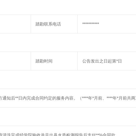
踏勘联系电话
***********
踏勘时间
公告发出之日起第*日
知后**日内完成合同约定的服务内容。（****年*月前、****年*月前共
商清洗完成经学院验收并且出具水质检测报告后支付**%合同款。