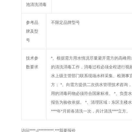
池清洗消毒
参考品
不限定品牌型号
牌及型
号
技术参
*、根据需方用水情况尽量避开需方的高峰用
数要求
的清洗消毒工作，消毒过程必须全程进行视频
水上级主管部门联系现场水样采集、检测事
方； *、向需方提供二次供水管理技术咨询
用的消毒药物必须符合国家标准。 *、负责
报告为验收依据。 *、清理区域：东区主楼水库**
****年*月前各清洗一次，共计清洗****立方。
访问****://**********.***我要报价