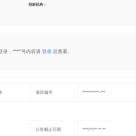
招标机构：
录，“***”号内容请
登录
后查看。
务
项目编号
***********-***
公告截止日期
****/**/** **:**