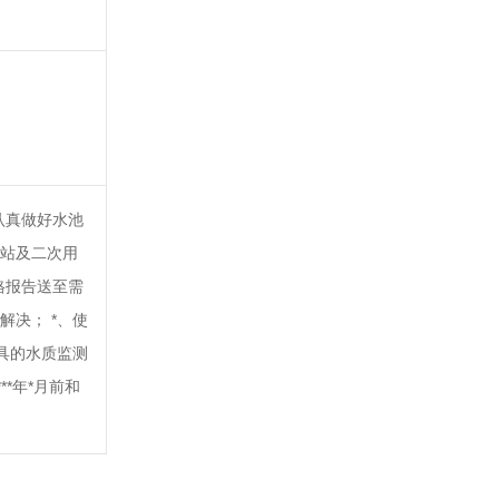
认真做好水池
各站及二次用
格报告送至需
决； *、使
具的水质监测
**年*月前和