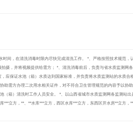
水时间，在清洗消毒时限内尽快完成清洗工作。 *、严格按照技术规范，
拍摄，并将视频提供给需方； *、清洗消毒前后，负责与省水质监测网
宜，应保证水池（箱）水质达到国家标准，并负责将水质监测站的水质合
，协助需方办理二次用水相关证件，对不符合卫生管理规范的内容予以协助解
水池（箱）清洗时工作人员安全。 *、以山西省城市水质监测网各监测站出
*立方，**、**水库***立方，西区水库***立方，东西区开水房**立方，**