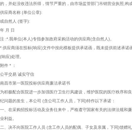
的，并处没收违法所得，情节严重的，由市场监管部门吊销营业执照;构
供应商名称
(单位公章):
或自然人
(签字):
年
月
日
注
:*.我单位(本人)专指参加政府采购活动的供应商(含自然人)。
*.供应商须在投标(响应)文件中按此模板提供承诺函，既未提供前述承
(响应)处理。
附件
*
：
公平交易
诚实守信
南昌市第一医院投标供应商廉洁承诺书
为积极配合医院进一步加强医疗卫生行风建设，维护医院的医疗秩序和良
纪问题的发生，本公司
(含公司工作人员，下同)特作以下承诺：
一、在采购招投标活动及业务往来中，严格遵守国家有关的法律法规和廉
业利益。
二、决不向医院工作人员
(含工作人员的配偶、子女及亲属，下同)馈赠