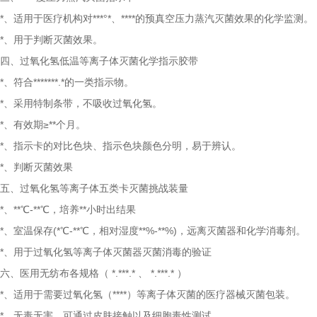
*、适用于医疗机构对***°*、****的预真空压力蒸汽灭菌效果的化学监测。
*、用于判断灭菌效果。
四、过氧化氢低温等离子体灭菌化学指示胶带
*、符合*******.*的一类指示物。
*、采用特制条带，不吸收过氧化氢。
*、有效期≥**个月。
*、指示卡的对比色块、指示色块颜色分明，易于辨认。
*、判断灭菌效果
五、过氧化氢等离子体五类卡灭菌挑战装量
*、**℃-**℃，培养**小时出结果
*、室温保存(*℃-**℃，相对湿度**%-**%)，远离灭菌器和化学消毒剂。
*、用于过氧化氢等离子体灭菌器灭菌消毒的验证
六、医用无纺布各规格（
*.***.*
、
*.***.*
）
*、适用于需要过氧化氢（****）等离子体灭菌的医疗器械灭菌包装。
*、无毒无害，可通过皮肤接触以及细胞毒性测试。