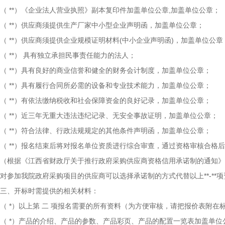
（
**）《企业法人营业执照》副本复印件加盖单位公章,加盖单位公章；
（
**）供应商须提供生产厂家中小型企业声明函，加盖单位公章；
（
**）供应商须提供企业规模证明材料(中小企业声明函)，加盖单位公章
（
**）
具有独立承担民事责任能力的法人；
（
**）具有良好的商业信誉和健全的财务会计制度，加盖单位公章；
（
**）具有履行合同所必需的设备和专业技术能力，加盖单位公章；
（
**）有依法缴纳税收和社会保障资金的良好记录，加盖单位公章；
（
**）近三年无重大违法违纪记录、无安全事故证明，加盖单位公章；
（
**）符合法律、行政法规规定的其他条件声明函，加盖单位公章；
（
**）报名结束后将对报名单位资质进行综合审查，通过资格审核合格
（根据《江西省财政厅关于推行政府采购供应商资格信用承诺制的通知》
对参加我院政府采购项目的供应商可以选择承诺制的方式代替以上**-**
三、开标时需提供的相关材料：
（
*）以上第
二
项报名需要的所有资料（为方便审核，请把报价表附在
（
*）产品的介绍、产品的参数、产品彩页、产品的配置一览表加盖单位