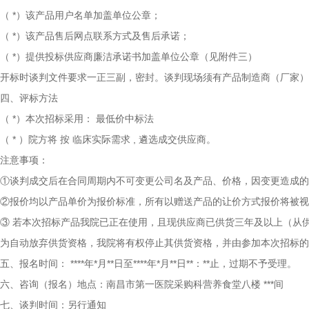
（
*）该产品用户名单加盖单位公章；
（
*）该产品售后网点联系方式及售后承诺；
（
*）提供投标供应商廉洁承诺书加盖单位公章（见附件三）
开标时谈判文件要求一正三副，密封。谈判现场须有产品制造商（厂家）
四、评标方法
（
*）本次招标采用： 最低价中标法
（
*
）院方将
按
临床实际需求
,
遴选成交供应商。
注意事项：
①谈判成交后在合同周期内不可变更公司名及产品、价格，因变更造成的
②报价均以产品单价为报价标准，所有以赠送产品的让价方式报价将被视
③
若本次招标产品我院已正在使用，且现供应商已供货三年及以上（从
为自动放弃供货资格，我院将有权停止其供货资格，并由参加本次招标的
五、报名时间：
****年*月**日至****年*月**日**：**止，过期不予受理。
六、咨询（报名）地点：南昌市第一医院采购科营养食堂八楼
***间
七、谈判时间：另行通知