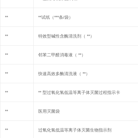
**
**试纸（***条/袋）
**
特效型碱性含酶清洗剂（
**）
**
邻苯二甲醛消毒液（
**）
**
快速高效多酶清洗液（
**）
**
** 型过氧化氢低温等离子体灭菌过程指示卡
**
医用灭菌袋
**
过氧化氢低温等离子体灭菌生物指示剂