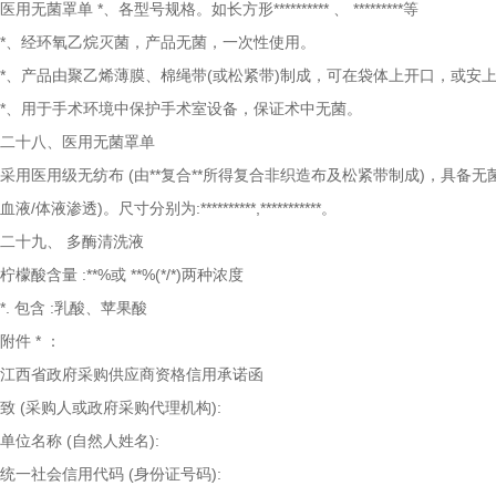
医用无菌罩单
*、各型号规格。如长方形**********
、
*********等
*、经环氧乙烷灭菌，产品无菌，一次性使用。
*、产品由聚乙烯薄膜、棉绳带(或松紧带)制成，可在袋体上开口，或安上透视取
*、用于手术环境中保护手术室设备，保证术中无菌。
二十八、医用无菌罩单
采用医用级无纺布
(由**复合**所得复合非织造布及松紧带制成)，具备
血液/体液渗透)。尺寸分别为:**********,***********。
二十九、
多酶清洗液
柠檬酸含量
:**%或 **%(*/*)两种浓度
*.
包含
:乳酸、苹果酸
附件
*
：
江西省政府采购供应商资格信用承诺函
致
(采购人或政府采购代理机构):
单位名称
(自然人姓名):
统一社会信用代码
(身份证号码):