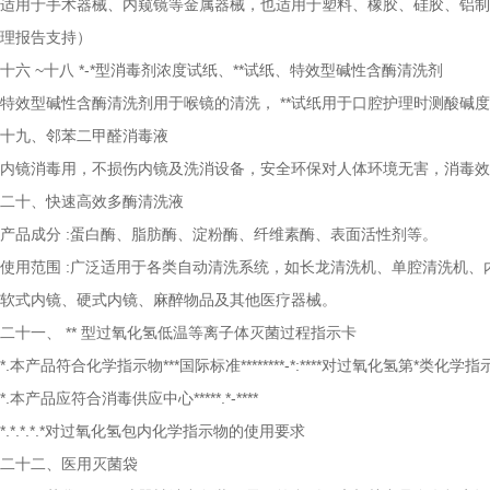
适用于手术器械、内窥镜等金属器械，也适用于塑料、橡胶、硅胶、铝制
理报告支持）
十六
~十八 *-*型消毒剂浓度试纸、**试纸、特效型碱性含酶清洗剂
特效型碱性含酶清洗剂用于喉镜的清洗，
**试纸用于口腔护理时测酸碱
十九、邻苯二甲醛消毒液
内镜消毒用，不损伤内镜及洗消设备，安全环保对人体环境无害，消毒效
二十、快速高效多酶清洗液
产品成分
:蛋白酶、脂肪酶、淀粉酶、纤维素酶、表面活性剂等。
使用范围
:广泛适用于各类自动清洗系统，如长龙清洗机、单腔清洗机、
软式内镜、硬式内镜、麻醉物品及其他医疗器械。
二十一、
** 型过氧化氢低温等离子体灭菌过程指示卡
*.本产品符合化学指示物***国际标准********-*:****对过氧化氢第*类化
*.本产品应符合消毒供应中心*****.*-****
*.*.*.*.*对过氧化氢包内化学指示物的使用要求
二十二、医用灭菌袋