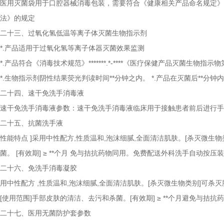
医用灭菌袋用于口腔器械消毒包装，需要符合《健康相关产品命名规定》
法》的规定
二十三、过氧化氢低温等离子体灭菌生物指示剂
*.产品适用于过氧化氢等离子体器灭菌效果监测
*.产品符合《消毒技术规范》*******.*-****《医疗保健产品灭菌生物
*.生物指示剂阴性结果荧光判读时间**分钟之内。 *.产品在灭菌后**分
二十四、速干免洗手消毒液
速干免洗手消毒液参数：速干免洗手消毒液临床用于接触患者前后进行手
二十五、抗菌洗手液
性能特点
]采用中性配方,性质温和,泡沫细腻,全面清洁肌肤。[杀灭微生
菌。
[有效期]
≥
**个月 免与拮抗药物同用。免费配送外科洗手自动按压
二十六、免洗手消毒凝胶
用中性配方
,性质温和,泡沫细腻,全面清洁肌肤。[杀灭微生物类别]可杀
[使用范围]手部皮肤的清洁、去污和杀菌。[有效期]
≥
**个月避免与拮抗
二十七、医用无菌防护套参数