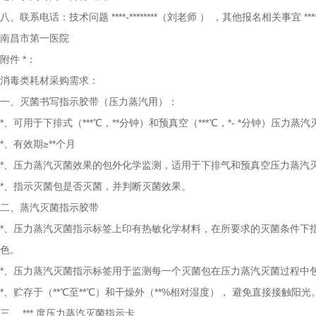
八、联系电话：技术问题
****-********（刘老师
）
，其他报名相关事宜
*
南昌市第一医院
附件
*：
消毒类耗材采购需求：
一、灭菌书写指示胶带（压力蒸汽用）：
*、可用于下排式（***℃，**分钟）和预真空（***℃，*- *分钟）压力蒸
*、有效期≥**个月
*、压力蒸汽灭菌效果的包外化学监测，适用于下排气和预真空压力蒸汽
*、指示灭菌包是否灭菌，并判断灭菌效果。
二、蒸汽灭菌指示胶带
*、压力蒸汽灭菌指示标签上印有热敏化学材料，在所要求的灭菌条件下
色。
*、压力蒸汽灭菌指示标签用于监测每一个灭菌包在压力蒸汽灭菌过程中
*、贮存于（**℃至**℃）和干燥外（**%相对湿度）， 避免直接接触阳光
三、
***
度压力蒸汽灭菌指示卡