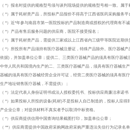
（
*）报名时提供的规格型号须与谈判现场提供的规格型号相一致。属于
（
*）属于耗材类产品，所投标产品报价不得高于江西省医药采购服务平
（
*）近*年参与南昌市第一医院投标的产品制造商或授权的代理商有不
（
*）产品有售后服务问题的供应商，医院不接受报名；
（
*）属于耗材类产品，需提供三家或以上江西省内三级甲等医院近期供
（
*）所投所有产品须持有医疗器械注册证，特殊产品除外。医疗器械产
依据)，并加盖单位公章；提供二、三类医疗器械产品的须具有医疗器械
中华人民共和国境内生产的二、三类医疗器械产品，须具有医疗器械生产
器械的须具有医疗器械经营企业许可证，经营二类医疗器械的须具有医疗
生产地址销售医疗器械，不需提供）；
（
*）法定代表人身份证明书或法人授权委托书、投标供应商廉洁承诺书
（
*）如果投标人所投的设备(耗材)不是投标人自己制造的，投标人应
产企业公章；对提供材料不真实者予以取消中标资格。
（
*）供应商提供信用中国查询结果截图打印，加盖单位公章；
（
**）供应商需提供中国政府采购网政府采购严重违法失信行为记录名