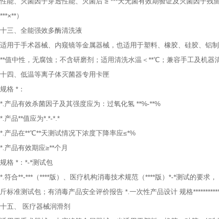
性能、灭菌因子穿透性能、灭菌后
≥
***天无菌有效期验证及灭菌因子残
***×**）
十三、全能强效多酶清洗液
适用于手术器械、内窥镜等金属器械，也适用于塑料、橡胶、硅胶、铝制
**值中性，无腐蚀；不含研磨剂；适用清洗水温＜**℃；兼容手工及机器
十四、低温等离子体灭菌器专用卡匣
规格
*：
*.产品有效杀菌因子及其强度应为：过氧化氢 **%-**%
*.产品**值应为*.*-*.*
*.产品在**℃**天测试情况下浓度下降率应≤*%
*.产品有效期应≥**个月
规格
*：*-*测试包
*.符合**-***（****版）、医疗机构消毒技术规范（****版）*-*测试的要
斤标准测试包；有消毒产品安全评价报告
*.一次性产品设计 规格********
十五、
医疗器械润滑剂